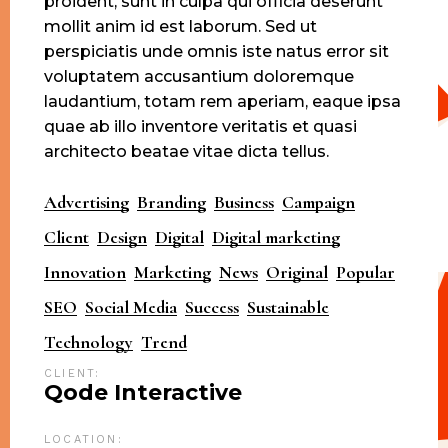
proident, sunt in culpa qui officia deserunt
mollit anim id est laborum. Sed ut
perspiciatis unde omnis iste natus error sit
voluptatem accusantium doloremque
laudantium, totam rem aperiam, eaque ipsa
quae ab illo inventore veritatis et quasi
architecto beatae vitae dicta tellus.
Advertising
Branding
Business
Campaign
Client
Design
Digital
Digital marketing
Innovation
Marketing
News
Original
Popular
SEO
Social Media
Success
Sustainable
Technology
Trend
CLIENT:
Qode Interactive
LOCATION: