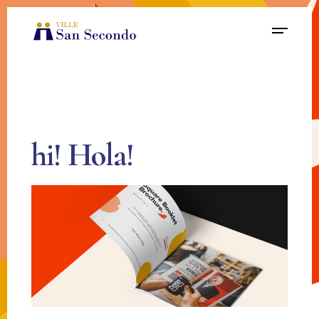
hi!
Hola!