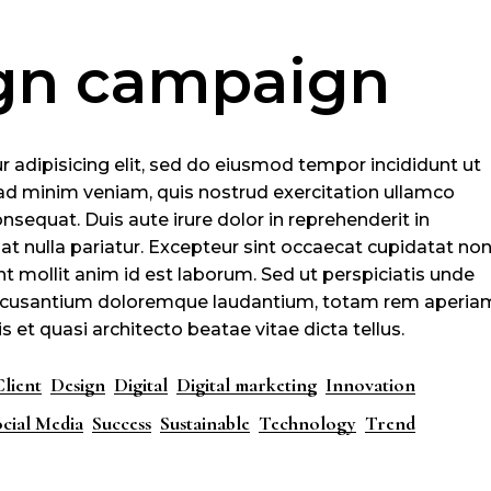
gn campaign
 adipisicing elit, sed do eiusmod tempor incididunt ut
ad minim veniam, quis nostrud exercitation ullamco
nsequat. Duis aute irure dolor in reprehenderit in
iat nulla pariatur. Excepteur sint occaecat cupidatat no
unt mollit anim id est laborum. Sed ut perspiciatis unde
 accusantium doloremque laudantium, totam rem aperia
s et quasi architecto beatae vitae dicta tellus.
Client
Design
Digital
Digital marketing
Innovation
cial Media
Success
Sustainable
Technology
Trend