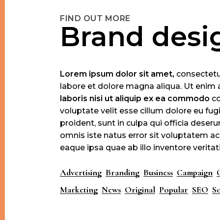
FIND OUT MORE
Brand desi
Lorem
ipsum
dolor
sit
amet,
consectetur
labore et dolore magna aliqua. Ut enim 
laboris
nisi
ut
aliquip
ex
ea
commodo
co
voluptate velit esse cillum dolore eu fug
proident, sunt in culpa qui officia deser
omnis iste natus error sit voluptatem
eaque ipsa quae ab illo inventore veritati
Advertising
Branding
Business
Campaign
Marketing
News
Original
Popular
SEO
So