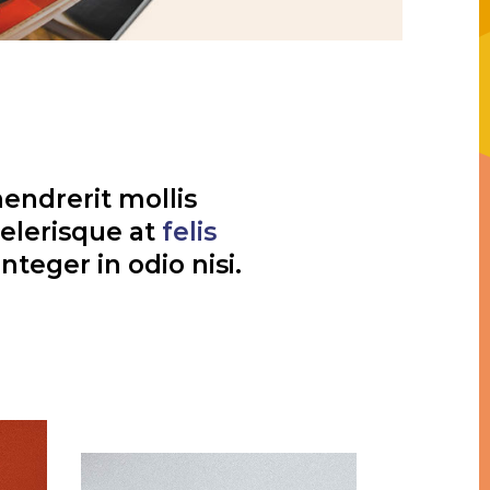
hendrerit mollis
celerisque at
felis
nteger in odio nisi.