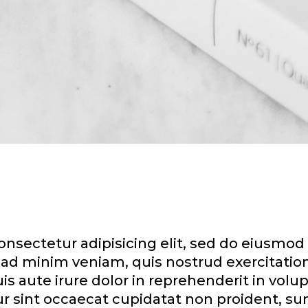
nsectetur adipisicing elit, sed do eiusmod
ad minim veniam, quis nostrud exercitation u
aute irure dolor in reprehenderit in volupt
ur sint occaecat cupidatat non proident, sun