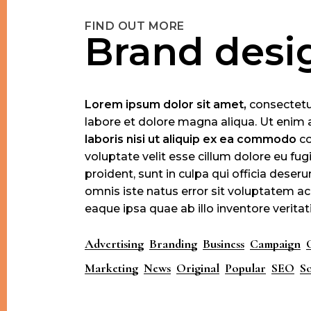
FIND OUT MORE
Brand desi
Lorem
ipsum
dolor
sit
amet,
consectetur
labore et dolore magna aliqua. Ut enim 
laboris
nisi
ut
aliquip
ex
ea
commodo
co
voluptate velit esse cillum dolore eu fug
proident, sunt in culpa qui officia deser
omnis iste natus error sit voluptatem
eaque ipsa quae ab illo inventore veritati
Advertising
Branding
Business
Campaign
Marketing
News
Original
Popular
SEO
So