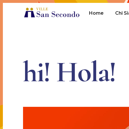
Home
Chi S
hi!
Hola!