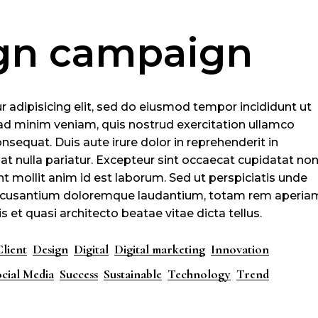
gn campaign
 adipisicing elit, sed do eiusmod tempor incididunt ut
ad minim veniam, quis nostrud exercitation ullamco
nsequat. Duis aute irure dolor in reprehenderit in
iat nulla pariatur. Excepteur sint occaecat cupidatat no
unt mollit anim id est laborum. Sed ut perspiciatis unde
 accusantium doloremque laudantium, totam rem aperia
s et quasi architecto beatae vitae dicta tellus.
Client
Design
Digital
Digital marketing
Innovation
cial Media
Success
Sustainable
Technology
Trend