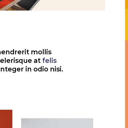
hendrerit mollis
celerisque at
felis
nteger in odio nisi.