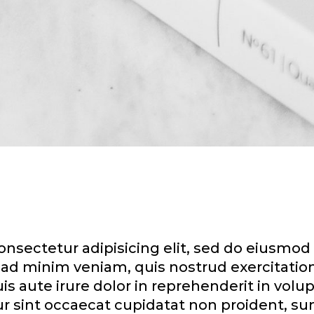
nsectetur adipisicing elit, sed do eiusmod
ad minim veniam, quis nostrud exercitation u
aute irure dolor in reprehenderit in volupt
ur sint occaecat cupidatat non proident, sun