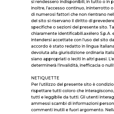
si rendessero indisponibili, in tutto o in
inoltre, l’accesso continuo, ininterrotto
di numerosi fattori che non rientrano nelle
del sito si riservano il diritto di prevedere
specifiche o sezioni del presente sito. Ta
chiaramente identificabili.axélero S.p.A.
intendersi accettate con l’uso del sito da
accordo è stato redatto in lingua italia
devoluta alla giurisdizione ordinaria ital
siano appropriati o leciti in altri paesi. 
determinerà l’invalidità, inefficacia o nul
NETIQUETTE
Per l’utilizzo del presente sito è cond
rispettare tutti coloro che interagiscono,
tutti e leggibile da tutti. Gli utenti int
ammessi scambi di informazioni personali
commenti inutili e fuori argomento. Nella