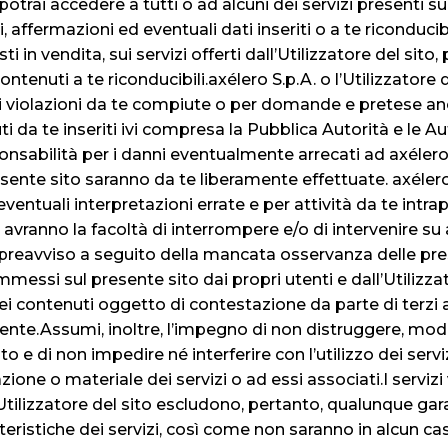
potrai accedere a tutti o ad alcuni dei servizi presenti s
, affermazioni ed eventuali dati inseriti o a te riconducib
in vendita, sui servizi offerti dall’Utilizzatore del sito, 
tenuti a te riconducibili.axélero S.p.A. o l’Utilizzator
li violazioni da te compiute o per domande e pretese an
ti da te inseriti ivi compresa la Pubblica Autorità e le Au
nsabilità per i danni eventualmente arrecati ad axélero o 
sente sito saranno da te liberamente effettuate. axélero S
entuali interpretazioni errate e per attività da te intr
to avranno la facoltà di interrompere e/o di intervenire su
reavviso a seguito della mancata osservanza delle prese
 immessi sul presente sito dai propri utenti e dall’Utili
i contenuti oggetto di contestazione da parte di terzi 
ente.Assumi, inoltre, l’impegno di non distruggere, modi
 e di non impedire né interferire con l’utilizzo dei servizi
zione o materiale dei servizi o ad essi associati.I servizi 
 l’Utilizzatore del sito escludono, pertanto, qualunque gara
tteristiche dei servizi, così come non saranno in alcun caso