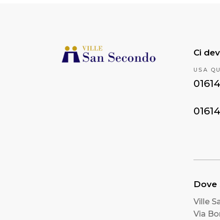
Ci dev
USA Q
0161
0161
Dove
Ville 
Via B