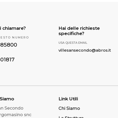
i chiamare?
Hai delle richieste
specifiche?
UESTO NUMERO
USA QUESTA EMAIL
485800
villesansecondo@abros.it
401817
 Siamo
Link Utili
San Secondo
Chi Siamo
orgomasino snc