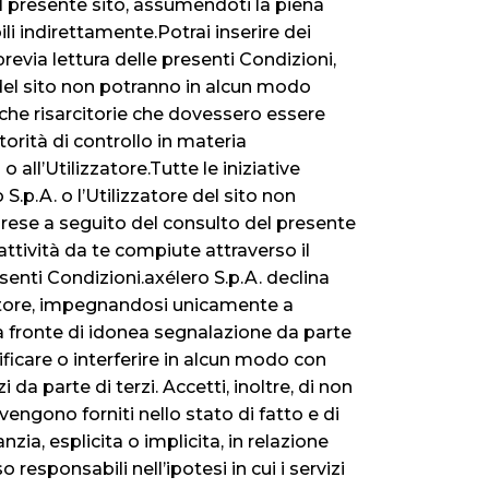
ul presente sito, assumendoti la piena
ili indirettamente.Potrai inserire dei
previa lettura delle presenti Condizioni,
e del sito non potranno in alcun modo
che risarcitorie che dovessero essere
torità di controllo in materia
all’Utilizzatore.Tutte le iniziative
.p.A. o l’Utilizzatore del sito non
aprese a seguito del consulto del presente
 attività da te compiute attraverso il
nti Condizioni.axélero S.p.A. declina
zzatore, impegnandosi unicamente a
a fronte di idonea segnalazione da parte
ficare o interferire in alcun modo con
 da parte di terzi. Accetti, inoltre, di non
vengono forniti nello stato di fatto e di
nzia, esplicita o implicita, in relazione
 responsabili nell’ipotesi in cui i servizi