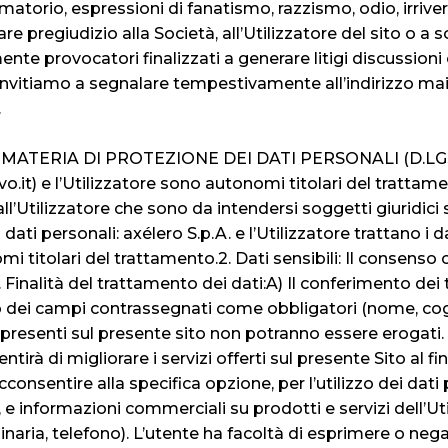
matorio, espressioni di fanatismo, razzismo, odio, irriv
regiudizio alla Società, all’Utilizzatore del sito o a s
nte provocatori finalizzati a generare litigi discussioni 
i invitiamo a segnalare tempestivamente all’indirizzo mail
.
MATERIA DI PROTEZIONE DEI DATI PERSONALI (D.LGS.
ovo.it) e l’Utilizzatore sono autonomi titolari del trattam
d all’Utilizzatore che sono da intendersi soggetti giuridi
ati personali: axélero S.p.A. e l’Utilizzatore trattano i d
i titolari del trattamento.2. Dati sensibili: Il consenso c
3. Finalità del trattamento dei dati:A) Il conferimento dei
ei campi contrassegnati come obbligatori (nome, cogno
i presenti sul presente sito non potranno essere erogati.
rà di migliorare i servizi offerti sul presente Sito al fi
cconsentire alla specifica opzione, per l’utilizzo dei dati 
 informazioni commerciali su prodotti e servizi dell’Utili
naria, telefono). L’utente ha facoltà di esprimere o nega