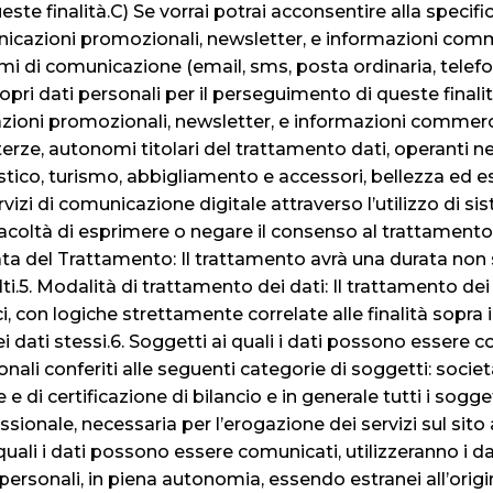
ste finalità.C) Se vorrai potrai acconsentire alla specifica
unicazioni promozionali, newsletter, e informazioni comme
stemi di comunicazione (email, sms, posta ordinaria, telef
pri dati personali per il perseguimento di queste finalità
azioni promozionali, newsletter, e informazioni commerci
erze, autonomi titolari del trattamento dati, operanti nel 
co, turismo, abbigliamento e accessori, bellezza ed estet
vizi di comunicazione digitale attraverso l’utilizzo di s
facoltà di esprimere o negare il consenso al trattamento d
ata del Trattamento: Il trattamento avrà una durata non 
colti.5. Modalità di trattamento dei dati: Il trattamento de
 con logiche strettamente correlate alle finalità sopr
i dati stessi.6. Soggetti ai quali i dati possono essere co
nali conferiti alle seguenti categorie di soggetti: societ
e di certificazione di bilancio e in generale tutti i sogg
sionale, necessaria per l’erogazione dei servizi sul sito 
ali i dati possono essere comunicati, utilizzeranno i dati 
 personali, in piena autonomia, essendo estranei all’ori