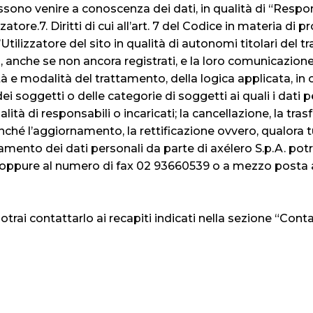
ossono venire a conoscenza dei dati, in qualità di “Responsa
zzatore.7. Diritti di cui all’art. 7 del Codice in materia di
l’Utilizzatore del sito in qualità di autonomi titolari del
, anche se non ancora registrati, e la loro comunicazione
alità e modalità del trattamento, della logica applicata, 
é dei soggetti o delle categorie di soggetti ai quali i da
tà di responsabili o incaricati; la cancellazione, la tr
nonché l’aggiornamento, la rettificazione ovvero, qualora tu
amento dei dati personali da parte di axélero S.p.A. potr
it oppure al numero di fax 02 93660539 o a mezzo posta 
otrai contattarlo ai recapiti indicati nella sezione “Conta