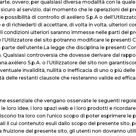
 parte, ovvero, per qualsiasi diversa modalità con la quale
 o sicuro al servizio, dal momento che le operazioni del p
 possibilità di controllo di axélero S.p.A o dell’Utilizzato
 e di richiederti di accettare, di volta in volta, ulteriori co
li condizioni ulteriori saranno immesse nelle parti del pr
 e l’Utilizzatore del sito potranno modificare le presenti
 parte dell’utente.La legge che disciplina le presenti Cond
na. Qualsiasi controversia che dovesse derivare dal rapp
iana.axélero S.p.A. o l’Utilizzatore del sito non garantisc
L’eventuale invalidità, nullità o inefficacia di uno o più d
lità delle restanti clausole che resteranno valide ed effica
izione essenziale che vengano osservate le seguenti re
 le loro idee, i loro spazi web e i loro prodotti e ricord
eragiscono tra loro con l’unico scopo di poter esprimere le
 il cui contenuto esuli dallo scopo del presente sito, 
 fruizione del presente sito, gli utenti non dovranno uti