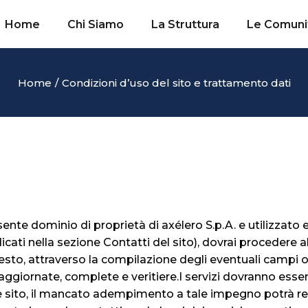
Home
Chi Siamo
La Struttura
Le Comuni
Home
Condizioni d’uso del sito e trattamento dati
l presente dominio di proprietà di axélero S.p.A. e utiliz
ndicati nella sezione Contatti del sito), dovrai procedere 
to, attraverso la compilazione degli eventuali campi ob
ggiornate, complete e veritiere.I servizi dovranno esser
sente sito, il mancato adempimento a tale impegno potrà r