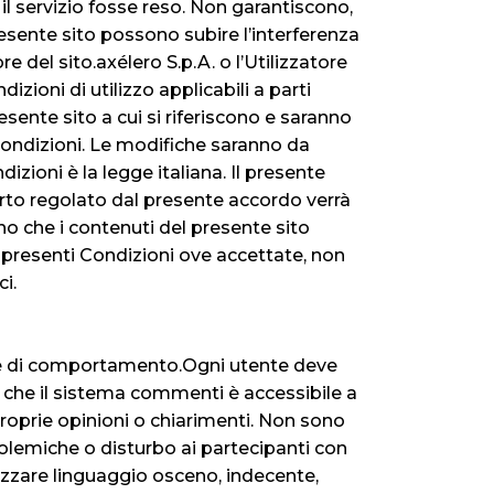
 il servizio fosse reso. Non garantiscono,
resente sito possono subire l’interferenza
re del sito.axélero S.p.A. o l’Utilizzatore
ndizioni di utilizzo applicabili a parti
esente sito a cui si riferiscono e saranno
 Condizioni. Le modifiche saranno da
izioni è la legge italiana. Il presente
orto regolato dal presente accordo verrà
ono che i contenuti del presente sito
elle presenti Condizioni ove accettate, non
ci.
gole di comportamento.Ogni utente deve
are che il sistema commenti è accessibile a
 proprie opinioni o chiarimenti. Non sono
polemiche o disturbo ai partecipanti con
lizzare linguaggio osceno, indecente,