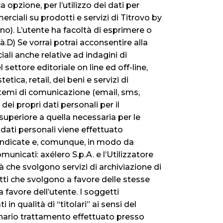
 opzione, per l’utilizzo dei dati per
rciali su prodotti e servizi di Titrovo by
ono). L’utente ha facoltà di esprimere o
.D) Se vorrai potrai acconsentire alla
ali anche relative ad indagini di
settore editoriale on line ed off-line,
ica, retail, dei beni e servizi di
istemi di comunicazione (email, sms,
ei propri dati personali per il
superiore a quella necessaria per le
i dati personali viene effettuato
a indicate e, comunque, in modo da
municati: axélero S.p.A. e l’Utilizzatore
à che svolgono servizi di archiviazione di
etti che svolgono a favore delle stesse
a favore dell’utente. I soggetti
in qualità di “titolari” ai sensi del
ginario trattamento effettuato presso