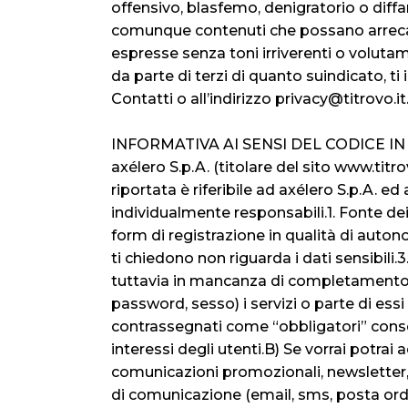
offensivo, blasfemo, denigratorio o diffa
comunque contenuti che possano arrecare p
espresse senza toni irriverenti o volutame
da parte di terzi di quanto suindicato, t
Contatti o all’indirizzo privacy@titrovo.it
INFORMATIVA AI SENSI DEL CODICE IN 
axélero S.p.A. (titolare del sito www.titr
riportata è riferibile ad axélero S.p.A. e
individualmente responsabili.1. Fonte dei d
form di registrazione in qualità di autonom
ti chiedono non riguarda i dati sensibili.
tuttavia in mancanza di completamento d
password, sesso) i servizi o parte di ess
contrassegnati come “obbligatori” consenti
interessi degli utenti.B) Se vorrai potrai a
comunicazioni promozionali, newsletter, e
di comunicazione (email, sms, posta ordi