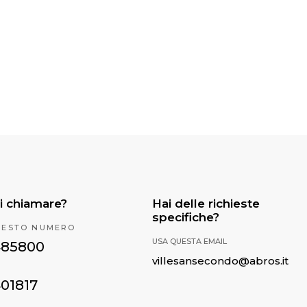
i chiamare?
Hai delle richieste
specifiche?
UESTO NUMERO
USA QUESTA EMAIL
485800
villesansecondo@abros.it
401817