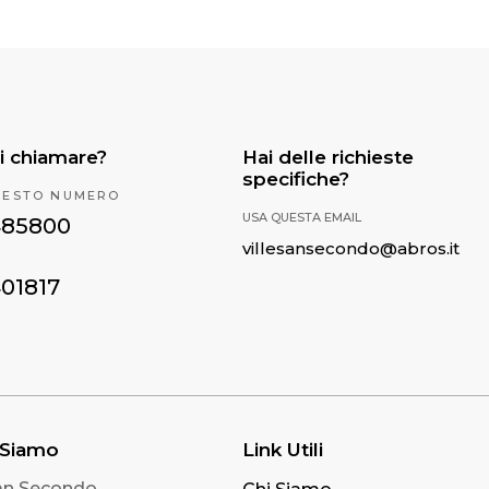
i chiamare?
Hai delle richieste
specifiche?
UESTO NUMERO
USA QUESTA EMAIL
485800
villesansecondo@abros.it
401817
 Siamo
Link Utili
San Secondo