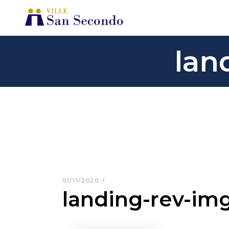
lan
01/11/2020
landing-rev-im