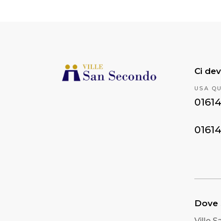
Ci dev
USA Q
0161
0161
Dove
Ville 