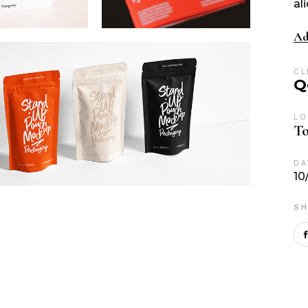
al
Ad
CL
Q
LO
To
DA
10
SH