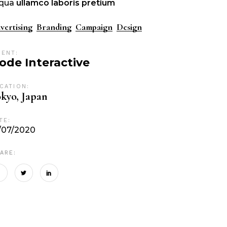
iqua
ullamco
laboris
pretium
vertising
Branding
Campaign
Design
IENT:
ode Interactive
CATION:
kyo, Japan
TE:
/07/2020
ARE: