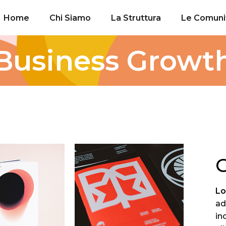
Home
Chi Siamo
La Struttura
Le Comuni
Business Growt
G
L
ad
in