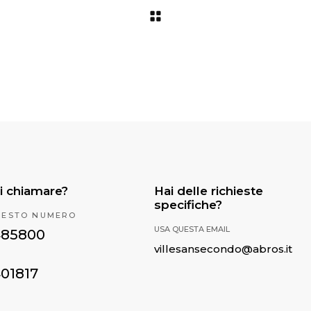
i chiamare?
Hai delle richieste
specifiche?
UESTO NUMERO
USA QUESTA EMAIL
485800
villesansecondo@abros.it
401817