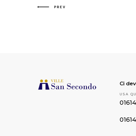
PREV
Ci dev
USA Q
0161
0161