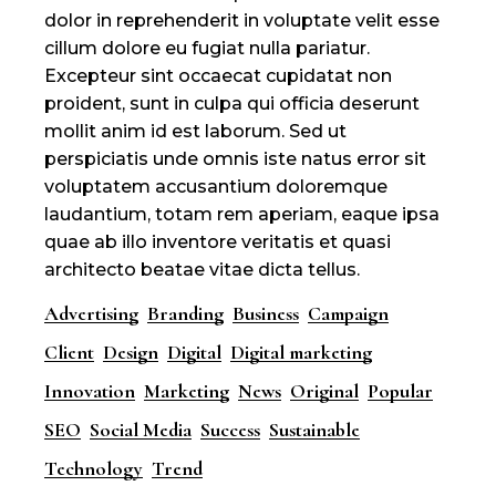
dolor in reprehenderit in voluptate velit esse
cillum dolore eu fugiat nulla pariatur.
Excepteur sint occaecat cupidatat non
proident, sunt in culpa qui officia deserunt
mollit anim id est laborum. Sed ut
perspiciatis unde omnis iste natus error sit
voluptatem accusantium doloremque
laudantium, totam rem aperiam, eaque ipsa
quae ab illo inventore veritatis et quasi
architecto beatae vitae dicta tellus.
Advertising
Branding
Business
Campaign
Client
Design
Digital
Digital marketing
Innovation
Marketing
News
Original
Popular
SEO
Social Media
Success
Sustainable
Technology
Trend