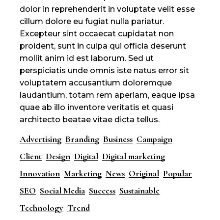
dolor in reprehenderit in voluptate velit esse
cillum dolore eu fugiat nulla pariatur.
Excepteur sint occaecat cupidatat non
proident, sunt in culpa qui officia deserunt
mollit anim id est laborum. Sed ut
perspiciatis unde omnis iste natus error sit
voluptatem accusantium doloremque
laudantium, totam rem aperiam, eaque ipsa
quae ab illo inventore veritatis et quasi
architecto beatae vitae dicta tellus.
Advertising
Branding
Business
Campaign
Client
Design
Digital
Digital marketing
Innovation
Marketing
News
Original
Popular
SEO
Social Media
Success
Sustainable
Technology
Trend