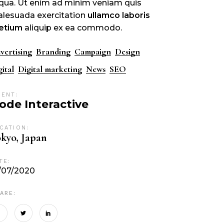
iqua. Ut enim ad minim veniam quis
lesuada exercitation
ullamco
laboris
etium
aliquip ex ea commodo.
vertising
Branding
Campaign
Design
gital
Digital marketing
News
SEO
IENT:
ode Interactive
CATION:
kyo, Japan
TE:
/07/2020
ARE: