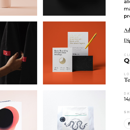
al
ma
pr
Ad
Di
CL
Q
LO
To
DA
14
SH