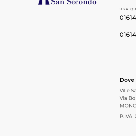
USA Q
0161
0161
Dove
Ville 
Via B
MONCR
P.IVA: