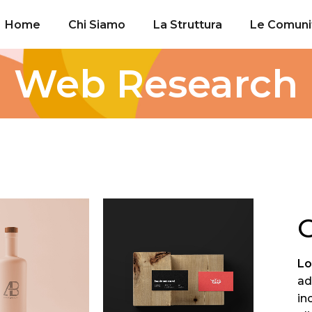
Home
Chi Siamo
La Struttura
Le Comuni
Web Research
G
L
ad
in