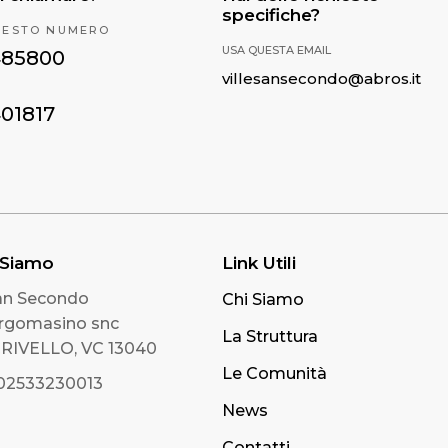
specifiche?
UESTO NUMERO
USA QUESTA EMAIL
485800
villesansecondo@abros.it
401817
 Siamo
Link Utili
San Secondo
Chi Siamo
orgomasino snc
La Struttura
IVELLO, VC 13040
Le Comunità
 02533230013
News
Contatti