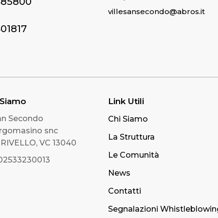
485800
villesansecondo@abros.it
401817
 Siamo
Link Utili
San Secondo
Chi Siamo
orgomasino snc
La Struttura
IVELLO, VC 13040
Le Comunità
 02533230013
News
Contatti
Segnalazioni Whistleblowin