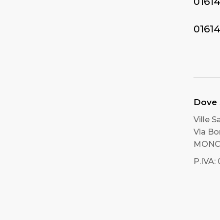
0161
0161
Dove
Ville 
Via B
MONCR
P.IVA: