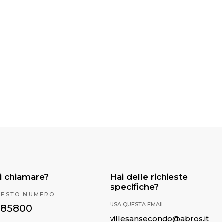
i chiamare?
Hai delle richieste
specifiche?
UESTO NUMERO
USA QUESTA EMAIL
485800
villesansecondo@abros.it