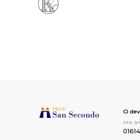
Ci dev
USA Q
0161