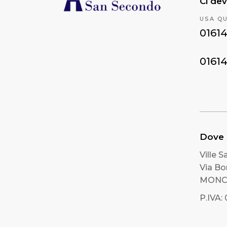
Ci dev
USA Q
0161
0161
Dove
Ville 
Via B
MONCR
P.IVA: