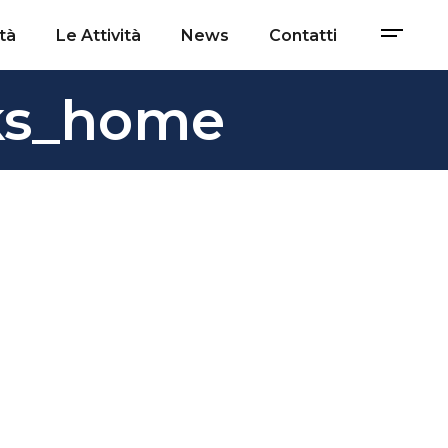
tà
Le Attività
News
Contatti
nks_home