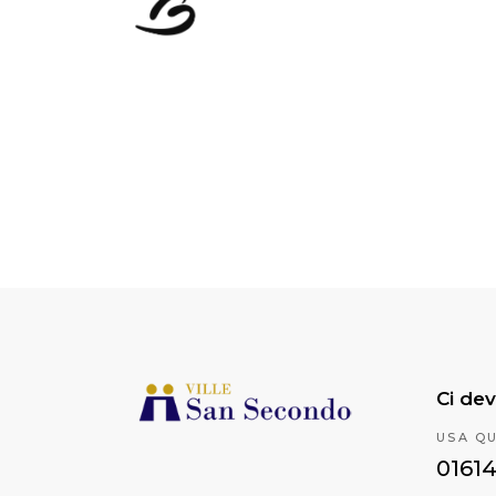
Ci dev
USA Q
0161