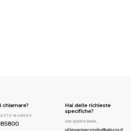
i chiamare?
Hai delle richieste
specifiche?
UESTO NUMERO
USA QUESTA EMAIL
485800
villesansecondo@abros.it