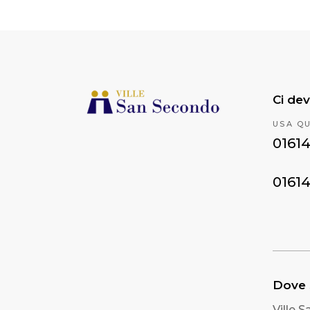
Ci dev
USA Q
0161
0161
Dove
Ville 