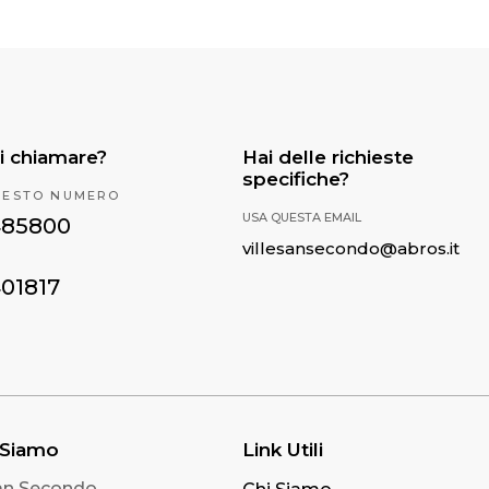
i chiamare?
Hai delle richieste
specifiche?
UESTO NUMERO
USA QUESTA EMAIL
485800
villesansecondo@abros.it
401817
 Siamo
Link Utili
San Secondo