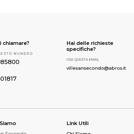
i chiamare?
Hai delle richieste
specifiche?
UESTO NUMERO
USA QUESTA EMAIL
485800
villesansecondo@abros.it
401817
 Siamo
Link Utili
San Secondo