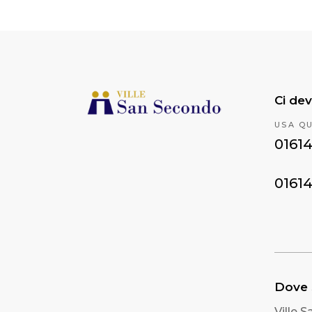
Ci dev
USA Q
0161
0161
Dove
Ville 