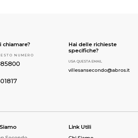
i chiamare?
Hai delle richieste
specifiche?
UESTO NUMERO
USA QUESTA EMAIL
485800
villesansecondo@abros.it
401817
 Siamo
Link Utili
San Secondo