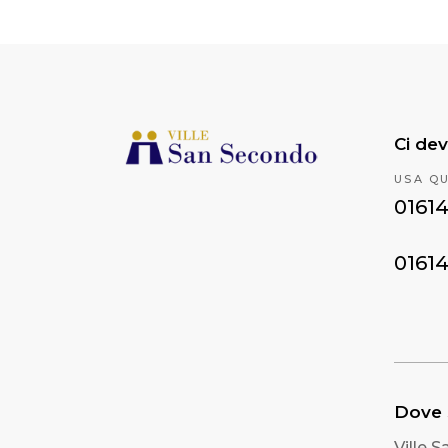
Ci dev
USA Q
0161
0161
Dove
Ville 