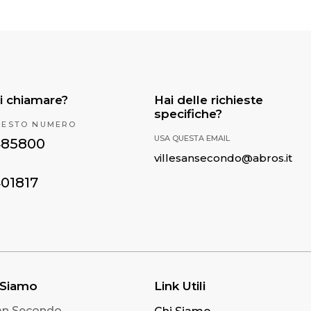
i chiamare?
Hai delle richieste
specifiche?
UESTO NUMERO
USA QUESTA EMAIL
485800
villesansecondo@abros.it
401817
 Siamo
Link Utili
San Secondo