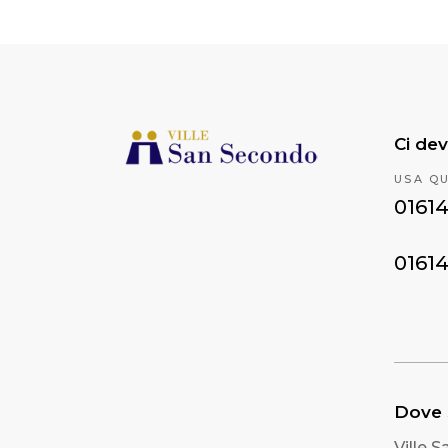
Ci dev
USA Q
0161
0161
Dove
Ville 