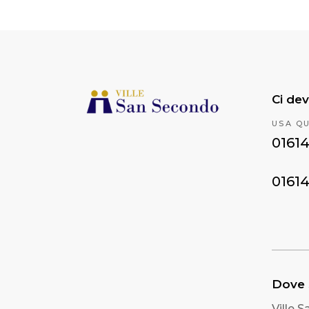
Ci dev
USA Q
0161
0161
Dove
Ville 