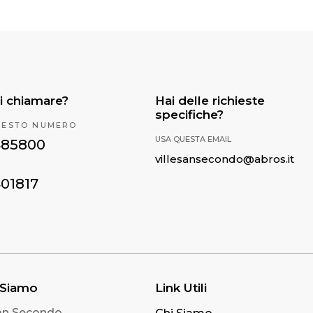
i chiamare?
Hai delle richieste
specifiche?
UESTO NUMERO
USA QUESTA EMAIL
485800
villesansecondo@abros.it
401817
 Siamo
Link Utili
San Secondo