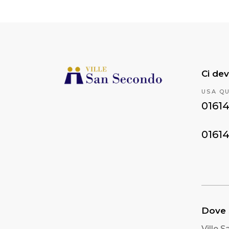
Ci dev
USA Q
0161
0161
Dove
Ville 